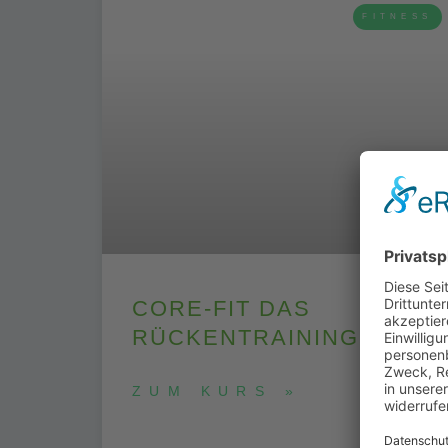
FITNESS
CORE-FIT DAS
RÜCKENTRAINING
ZUM KURS »