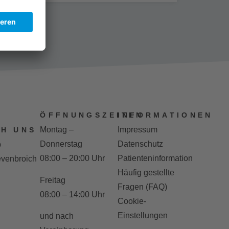
ÖFFNUNGSZEITEN
INFORMATIONEN
Montag –
Impressum
H UNS
Donnerstag
Datenschutz
b
08:00 – 20:00 Uhr
Patienteninformation
venbroich
Häufig gestellte
Freitag
Fragen (FAQ)
08:00 – 14:00 Uhr
Cookie-
Einstellungen
und nach