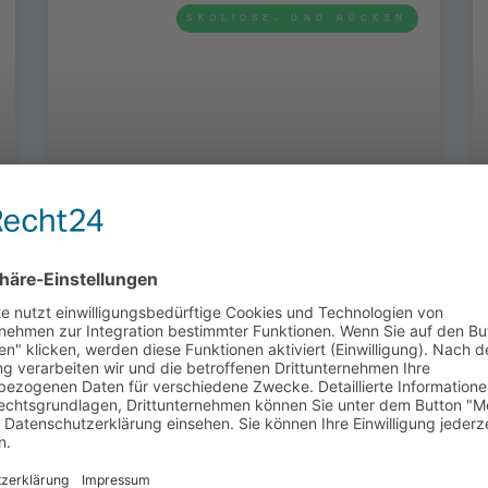
SKOLIOSE- UND RÜCKEN
RÜCKENPOWER –
KRÄFTIG UND STABIL
DURCH DEN ALLTAG
ZUM KURS »