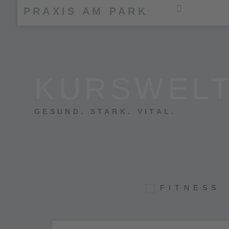
PRAXIS AM PARK
KURSWEL
GESUND. STARK. VITAL.
FITNESS