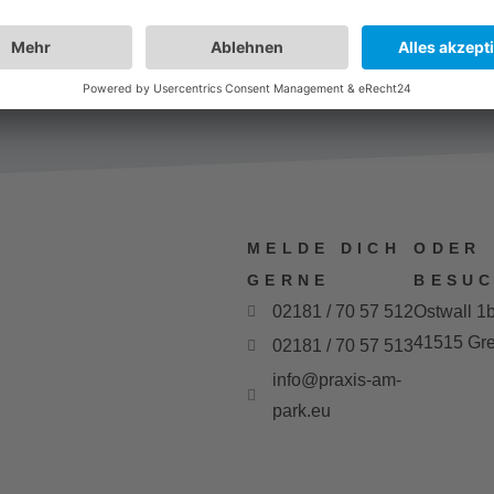
MELDE DICH
ODER
GERNE
BESUC
02181 / 70 57 512
Ostwall 1
41515 Gre
02181 / 70 57 513
info@praxis-am-
park.eu