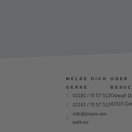
MELDE DICH
ODER
GERNE
BESUC
02181 / 70 57 512
Ostwall 1
41515 Gre
02181 / 70 57 513
info@praxis-am-
park.eu