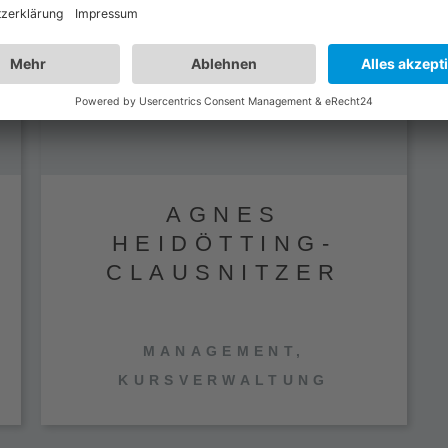
AGNES
HEIDÖTTING-
CLAUSNITZER
MANAGEMENT,
KURSVERWALTUNG